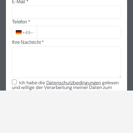
E-Mail
*
Telefon
*
+49
Ihre Nachricht
*
Ich habe die
Datenschutzbedingungen
gelesen
und willige der Verarbeitung meiner Daten zum
Zweck der Bearbeitung meiner Anfrage ein.
*
Jetzt Anfrage senden