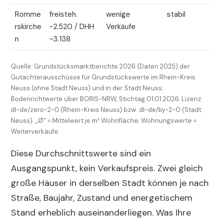
Romme
freisteh.
wenige
stabil
rskirche
~2.520 / DHH
Verkäufe
n
~3.138
Quelle: Grundstücksmarktberichte 2026 (Daten 2025) der
Gutachterausschüsse für Grundstückswerte im Rhein-Kreis
Neuss (ohne Stadt Neuss) und in der Stadt Neuss;
Bodenrichtwerte über BORIS-NRW, Stichtag 01.01.2026. Lizenz
dl-de/zero-2-0 (Rhein-Kreis Neuss) bzw. dl-de/by-2-0 (Stadt
Neuss). „Ø" = Mittelwert je m² Wohnfläche; Wohnungswerte =
Weiterverkäufe.
Diese Durchschnittswerte sind ein
Ausgangspunkt, kein Verkaufspreis. Zwei gleich
große Häuser in derselben Stadt können je nach
Straße, Baujahr, Zustand und energetischem
Stand erheblich auseinanderliegen. Was Ihre