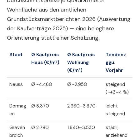
Durchschnittspreise je Quadratmeter
Wohnfläche aus den amtlichen
Grundstücksmarktberichten 2026 (Auswertung
der Kaufverträge 2025) — eine belegbare
Orientierung statt einer Schätzung.
Stadt
Ø Kaufpreis
Ø Kaufpreis
Tendenz
Haus (€/m²)
Wohnung
ggü.
(€/m²)
Vorjahr
Neuss
Ø ~4.460
Ø ~2.950
steigend
(~+3–4 %)
Dormag
Ø 3.370
2.330–3.870
leicht
en
steigend
Greven
Ø 2.780
1.640–3.530
stabil,
broich
anziehend